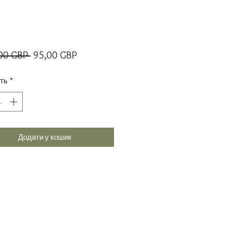
Звичайна
За
00 GBP 
95,00 GBP
ціна
розпродажем
сть
*
Додати у кошик