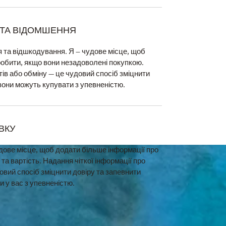
 ТА ВІДОМШЕННЯ
 та відшкодування. Я – чудове місце, щоб
робити, якщо вони незадоволені покупкою.
ів або обміну — це чудовий спосіб зміцнити
 вони можуть купувати з упевненістю.
ВКУ
удове місце, щоб додати більше інформації про
та вартість. Надання чіткої інформації про
овий спосіб зміцнити довіру та запевнити
и у вас з упевненістю.