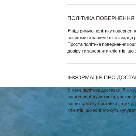
ПОЛІТИКА ПОВЕРНЕННЯ
Я підтримую політику повернення
повідомити вашим клієнтам, що 
Проста політика повернення кошт
довіру та запевнити клієнтів, що
ІНФОРМАЦІЯ ПРО ДОСТА
У мене політика доставки. Я – ч
ваші способи доставки, упаковку 
вашу політику доставки — це чуд
клієнтів, що вони можуть купуват