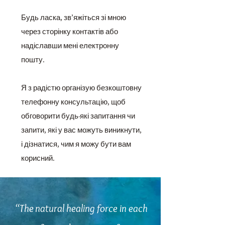
Будь ласка, зв’яжіться зі мною
через сторінку контактів або
надіславши мені електронну
пошту.
Я з радістю організую безкоштовну
телефонну консультацію, щоб
обговорити будь-які запитання чи
запити, які у вас можуть виникнути,
і дізнатися, чим я можу бути вам
корисний.
“The natural healing force in each