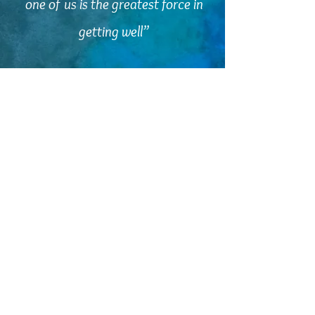
one of us is the greatest force in
getting well”
Hippocrates
kellylouise7979@gmail.com