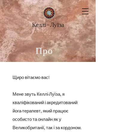
Келлі-Луїза
Про
Щиро вітаємо вас!
Мене звуть Келлі-Луїза, я
кваліфікований і акредитований
йога-терапевт, який працює
особисто та онлайн як у
Великобританії, так і за кордоном.